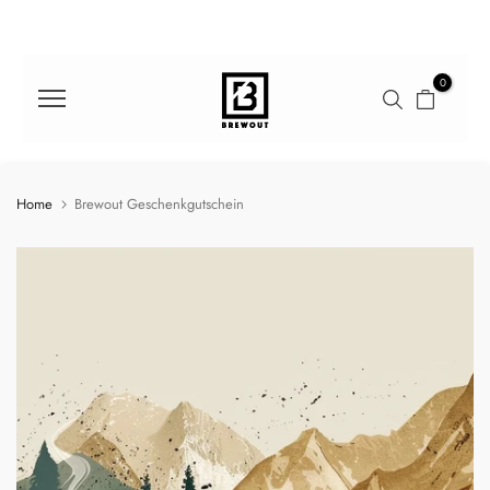
Direkt
zum
Inhalt
0
Home
Brewout Geschenkgutschein