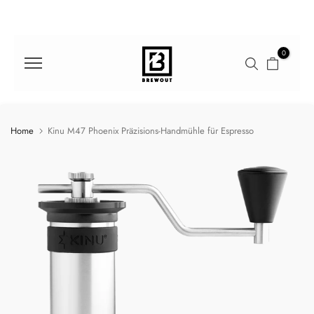
Direkt
zum
Inhalt
0
Home
Kinu M47 Phoenix Präzisions-Handmühle für Espresso